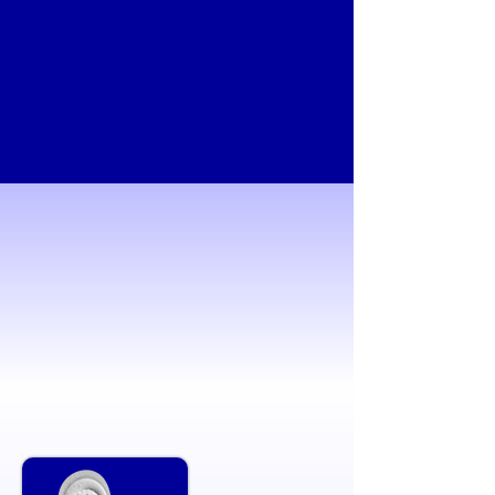
Marcas
+40.000
Disponibilidad en puntos de venta
PRODUCTOS
¡De primera calidad
a excelentes precios!