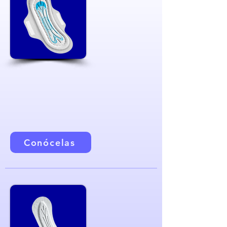
Toallas higiénicas
Amplia gama de productos que te
proporcionan seguridad y comodidad
durante tu periodo.
Conócelas